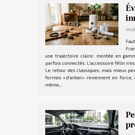
Év
in
Jeud
Faut
Fran
une trajectoire claire : montée en gam
parfois connectés. L’accessoire félin n’es
Le retour des classiques, mais mieux pen
formes « d’antan » reviennent en force, 
même...
Pe
pr