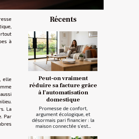
Récents
resse
tique,
urtout
pes à
Peut-on vraiment
 elle
réduire sa facture grâce
comme
à l’automatisation
aussi
domestique
lieu.
Promesse de confort,
s. La
argument écologique, et
. Par
désormais pari financier : la
mbres
maison connectée s’est...