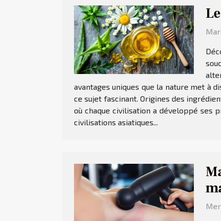
Le
Mard
Déco
souc
alte
avantages uniques que la nature met à di
ce sujet fascinant. Origines des ingrédie
où chaque civilisation a développé ses pro
civilisations asiatiques...
Ma
m
Mer