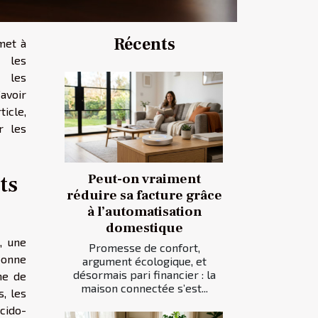
Récents
met à
s les
s les
avoir
icle,
r les
ts
Peut-on vraiment
réduire sa facture grâce
à l’automatisation
domestique
, une
Promesse de confort,
bonne
argument écologique, et
désormais pari financier : la
me de
maison connectée s’est...
, les
cido-