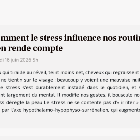
mment le stress influence nos routi
en rende compte
i 16 juin 2026 5h
 qui tiraille au réveil, teint moins net, cheveux qui regraissen
 ne tient » sur le visage : beaucoup y voient une mauvaise nui
 le stress s’est durablement installé dans le quotidien, e
t largement du mental. Il modifie nos gestes, il bouscule nos
ess dérègle la peau Le stress ne se contente pas d’« irriter »
par l’axe hypothalamo-hypophyso-surrénalien, qui augmente l