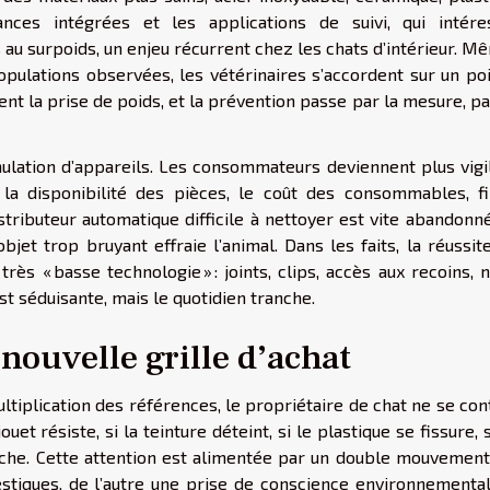
nces intégrées et les applications de suivi, qui intére
au surpoids, un enjeu récurrent chez les chats d’intérieur. M
opulations observées, les vétérinaires s’accordent sur un poi
sent la prise de poids, et la prévention passe par la mesure, p
lation d’appareils. Les consommateurs deviennent plus vigil
e, la disponibilité des pièces, le coût des consommables, fil
istributeur automatique difficile à nettoyer est vite abandonn
objet trop bruyant effraie l’animal. Dans les faits, la réussit
rès « basse technologie » : joints, clips, accès aux recoins, 
st séduisante, mais le quotidien tranche.
a nouvelle grille d’achat
ltiplication des références, le propriétaire de chat ne se co
e jouet résiste, si la teinture déteint, si le plastique se fissure, 
loche. Cette attention est alimentée par un double mouvement
stiques, de l’autre une prise de conscience environnemental