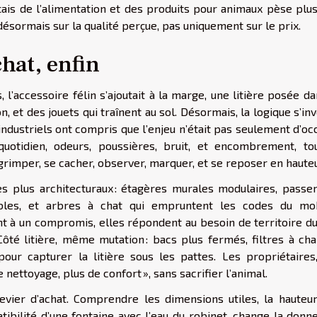
çais de l’alimentation et des produits pour animaux pèse plus
e désormais sur la qualité perçue, pas uniquement sur le prix.
hat, enfin
 l’accessoire félin s’ajoutait à la marge, une litière posée d
, et des jouets qui traînent au sol. Désormais, la logique s’inv
s industriels ont compris que l’enjeu n’était pas seulement d’o
 quotidien, odeurs, poussières, bruit, et encombrement, to
grimper, se cacher, observer, marquer, et se reposer en hauteu
s plus architecturaux : étagères murales modulaires, passer
bles, et arbres à chat qui empruntent les codes du mob
nt à un compromis, elles répondent au besoin de territoire du
 Côté litière, même mutation : bacs plus fermés, filtres à ch
our capturer la litière sous les pattes. Les propriétaires,
nettoyage, plus de confort », sans sacrifier l’animal.
evier d’achat. Comprendre les dimensions utiles, la hauteur
patibilité d’une fontaine avec l’eau du robinet, change la donn