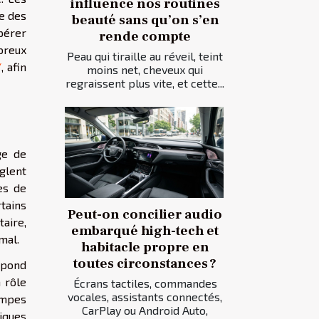
influence nos routines
e des
beauté sans qu’on s’en
epérer
rende compte
breux
Peau qui tiraille au réveil, teint
/
, afin
moins net, cheveux qui
regraissent plus vite, et cette...
ge de
glent
es de
rtains
Peut-on concilier audio
taire,
embarqué high-tech et
mal.
habitacle propre en
toutes circonstances ?
épond
n rôle
Écrans tactiles, commandes
vocales, assistants connectés,
ompes
CarPlay ou Android Auto,
tiques