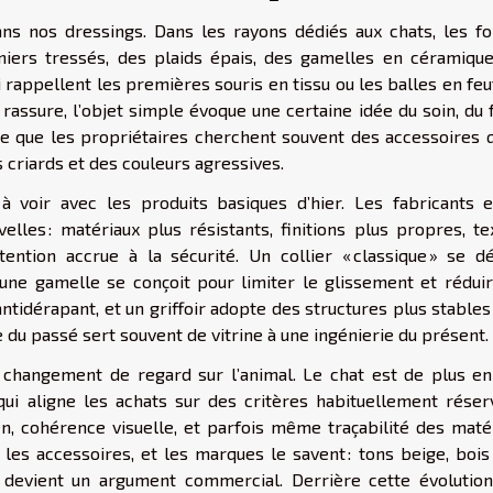
ans nos dressings. Dans les rayons dédiés aux chats, les f
aniers tressés, des plaids épais, des gamelles en céramique
i rappellent les premières souris en tissu ou les balles en feu
assure, l’objet simple évoque une certaine idée du soin, du 
rce que les propriétaires cherchent souvent des accessoires q
s criards et des couleurs agressives.
à voir avec les produits basiques d’hier. Les fabricants e
lles : matériaux plus résistants, finitions plus propres, te
tention accrue à la sécurité. Un collier « classique » se dé
ne gamelle se conçoit pour limiter le glissement et réduir
ntidérapant, et un griffoir adopte des structures plus stable
e du passé sert souvent de vitrine à une ingénierie du présent.
changement de regard sur l’animal. Le chat est de plus en
 aligne les achats sur des critères habituellement réser
en, cohérence visuelle, et parfois même traçabilité des maté
es accessoires, et les marques le savent : tons beige, bois c
 » devient un argument commercial. Derrière cette évolution