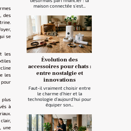
désormais pari financier : la
maison connectée s’est...
ormes
, des
trine.
foyer,
ui se
t les
Évolution des
xtiles
accessoires pour chats :
cline
entre nostalgie et
e les
innovations
s pour
Faut-il vraiment choisir entre
le charme d’hier et la
technologie d’aujourd’hui pour
 plus
équiper son...
vés à
riaux.
lair,
, une