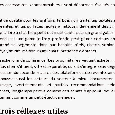
: les accessoires « consommables » sont désormais évalués 
e qualité pour les griffoirs, le bois non traité, les textiles 
rantes, et les surfaces faciles à nettoyer, deviennent des cr
n arbre à chat trop petit est inutilisable pour un grand gabari
ttendu, et une gamelle trop profonde peut gêner certains ch
marché se segmente donc par besoins réels, chaton, senior,
foyer, studio, maison, multi-chats, présence d’enfants.
la recherche de cohérence. Les propriétaires veulent acheter 
us cher s’il tient, s’il est réparable, ou s’il s’intègre sans dé
ogression du seconde main et des plateformes de revente, ains
e pousse aussi les acteurs du secteur à mieux documenter 
d’usage, avertissements, et parfois recommandations sel
chats, longtemps perçus comme des achats d’appoint, devie
actement comme un petit électroménager.
ois réflexes utiles