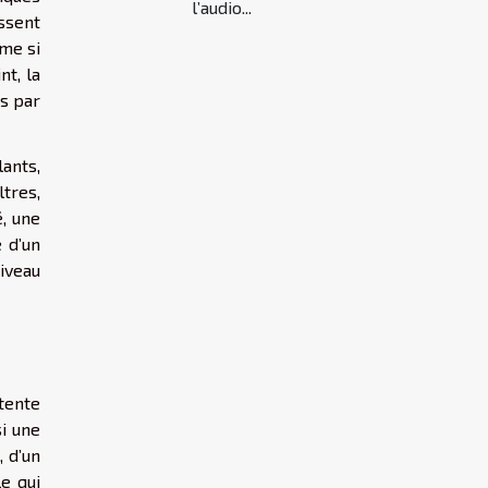
l’audio...
ssent
ême si
nt, la
as par
ants,
tres,
é, une
e d’un
niveau
ntente
si une
, d’un
e qui