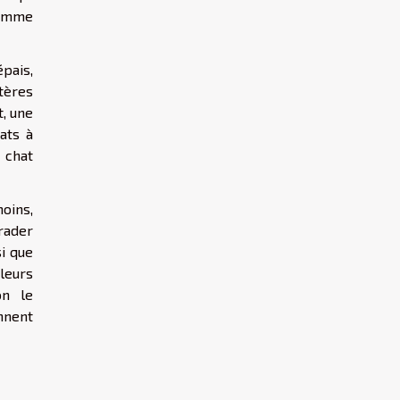
comme
épais,
itères
t, une
ats à
 chat
moins,
grader
i que
leurs
on le
nnent