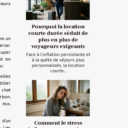
ieurs
Pourquoi la location
courte durée séduit de
ans un
plus en plus de
erse :
voyageurs exigeants
ccuper
Face à l’inflation persistante et
ut en
à la quête de séjours plus
personnalisés, la location
r.
courte...
elles
ilier
 chat
arbon,
 eux,
 d’un
Comment le stress
e. Les