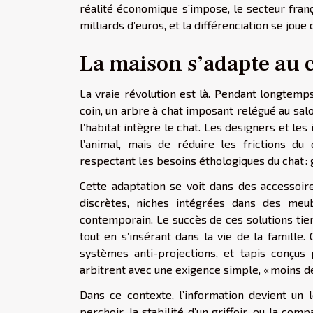
réalité économique s’impose, le secteur fran
milliards d’euros, et la différenciation se jou
La maison s’adapte au c
La vraie révolution est là. Pendant longtemps,
coin, un arbre à chat imposant relégué au salon
l’habitat intègre le chat. Les designers et le
l’animal, mais de réduire les frictions du
respectant les besoins éthologiques du chat : 
Cette adaptation se voit dans des accessoire
discrètes, niches intégrées dans des meu
contemporain. Le succès de ces solutions tie
tout en s’insérant dans la vie de la famille.
systèmes anti-projections, et tapis conçus p
arbitrent avec une exigence simple, « moins de 
Dans ce contexte, l’information devient un l
perchoir, la stabilité d’un griffoir, ou la com