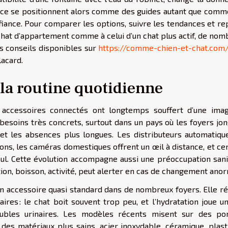
ence se positionnent alors comme des guides autant que comm
onfiance. Pour comparer les options, suivre les tendances et r
chat d’appartement comme à celui d’un chat plus actif, de nom
es conseils disponibles sur
https://comme-chien-et-chat.com
lacard.
 la routine quotidienne
 accessoires connectés ont longtemps souffert d’une ima
besoins très concrets, surtout dans un pays où les foyers jon
s, et les absences plus longues. Les distributeurs automatiqu
ons, les caméras domestiques offrent un œil à distance, et ce
seul. Cette évolution accompagne aussi une préoccupation sani
tion, boisson, activité, peut alerter en cas de changement anor
un accessoire quasi standard dans de nombreux foyers. Elle r
res : le chat boit souvent trop peu, et l’hydratation joue u
oubles urinaires. Les modèles récents misent sur des p
t des matériaux plus sains, acier inoxydable, céramique, plas