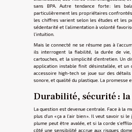
sans BPA. Autre tendance forte : les bala
particulièrement les propriétaires confrontés 
les chiffres varient selon les études et les p
sédentarité et l’alimentation à volonté favori
l’intuition.
Mais le connecté ne se résume pas à l’accumu
ils interrogent la fiabilité, la durée de vi
cartouches, et la simplicité d’entretien. Un d
application instable finit désinstallée, et un 
accessoire high-tech se joue sur des détails t
sonore, et qualité du plastique. La promesse e
Durabilité, sécurité : l
La question est devenue centrale. Face à la mu
plus d’un « ça a l’air bien ». Il veut savoir si l
plume peut être avalée, et si la corde s’effi
côté une sensibilité accrue aux risques dome