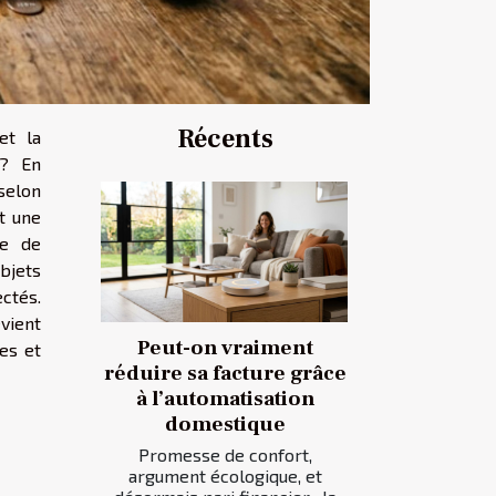
Récents
et la
 ? En
 selon
t une
he de
bjets
ctés.
evient
Peut-on vraiment
es et
réduire sa facture grâce
à l’automatisation
domestique
Promesse de confort,
argument écologique, et