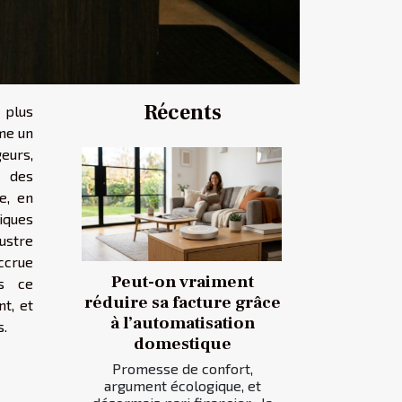
Récents
s plus
me un
eurs,
é des
e, en
iques
lustre
ccrue
Peut-on vraiment
ns ce
réduire sa facture grâce
t, et
à l’automatisation
s.
domestique
Promesse de confort,
argument écologique, et