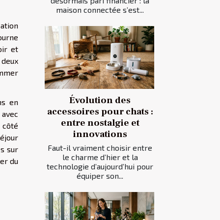
désormais pari financier : la
maison connectée s’est...
cation
ourne
ir et
à deux
sommer
Évolution des
ns en
accessoires pour chats :
 avec
entre nostalgie et
 côté
innovations
éjour
Faut-il vraiment choisir entre
es sur
le charme d’hier et la
rer du
technologie d’aujourd’hui pour
équiper son...