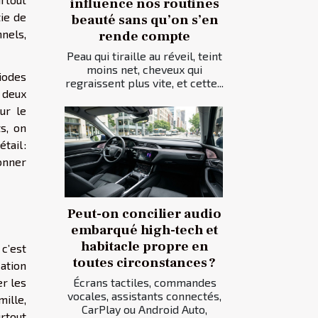
influence nos routines
tie de
beauté sans qu’on s’en
nels,
rende compte
Peau qui tiraille au réveil, teint
moins net, cheveux qui
iodes
regraissent plus vite, et cette...
 deux
ur le
s, on
tail :
ionner
Peut-on concilier audio
embarqué high-tech et
habitacle propre en
c’est
toutes circonstances ?
ation
er les
Écrans tactiles, commandes
vocales, assistants connectés,
mille,
CarPlay ou Android Auto,
urtout