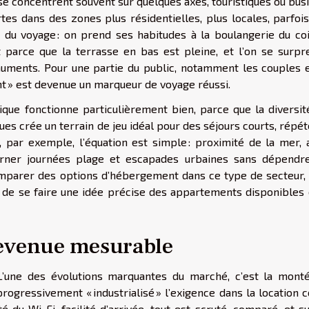
ls se concentrent souvent sur quelques axes, touristiques ou bus
tes dans des zones plus résidentielles, plus locales, parfois
du voyage : on prend ses habitudes à la boulangerie du coi
 parce que la terrasse en bas est pleine, et l’on se surpr
numents. Pour une partie du public, notamment les couples e
t » est devenue un marqueur de voyage réussi.
ique fonctionne particulièrement bien, parce que la diversit
ques crée un terrain de jeu idéal pour des séjours courts, répét
r, par exemple, l’équation est simple : proximité de la mer,
terner journées plage et escapades urbaines sans dépendr
omparer des options d’hébergement dans ce type de secteur, i
n de se faire une idée précise des appartements disponibles 
devenue mesurable
 L’une des évolutions marquantes du marché, c’est la mont
rogressivement « industrialisé » l’exigence dans la location 
té du Wi-Fi, facilité d’arrivée, tout est scruté, comparé, et s