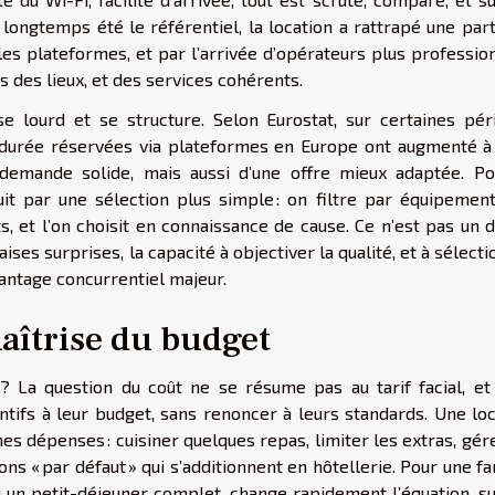
 longtemps été le référentiel, la location a rattrapé une par
es plateformes, et par l’arrivée d’opérateurs plus profession
 des lieux, et des services cohérents.
 lourd et se structure. Selon Eurostat, sur certaines pér
e durée réservées via plateformes en Europe ont augmenté à
 demande solide, mais aussi d’une offre mieux adaptée. Po
it par une sélection plus simple : on filtre par équipement
s, et l’on choisit en connaissance de cause. Ce n’est pas un dé
ses surprises, la capacité à objectiver la qualité, et à sélect
vantage concurrentiel majeur.
maîtrise du budget
n ? La question du coût ne se résume pas au tarif facial, et 
ntifs à leur budget, sans renoncer à leurs standards. Une loc
s dépenses : cuisiner quelques repas, limiter les extras, gér
ns « par défaut » qui s’additionnent en hôtellerie. Pour une fa
u un petit-déjeuner complet, change rapidement l’équation, s