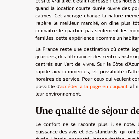
Et si le vrai luxe, c’était l’adresse ? Les hôte
quand la location courte durée ouvre des por
calmes. Cet ancrage change la nature même 
repère le meilleur marché, on dîne plus tôt
connaître le quartier, pas seulement les mo
familles, cette expérience « comme un habitan
La France reste une destination où cette log
quartiers, des littoraux et des centres histori
centrés sur l’art de vivre. Sur la Côte d’Azu
rapide aux commerces, et possibilité d’al
horaires de service. Pour ceux qui veulent c
possible d’
accéder à la page en cliquant
, afi
leur environnement.
Une qualité de séjour 
Le confort ne se raconte plus, il se note.
puissance des avis et des standards, qui ont p
durée. Literie, propreté, insonorisation, quali