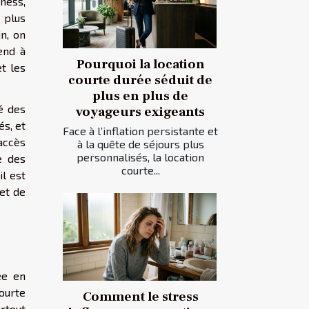
iness,
 plus
n, on
end à
Pourquoi la location
t les
courte durée séduit de
plus en plus de
é des
voyageurs exigeants
és, et
Face à l’inflation persistante et
 accès
à la quête de séjours plus
personnalisés, la location
e des
courte...
l est
et de
ée en
courte
Comment le stress
urtout