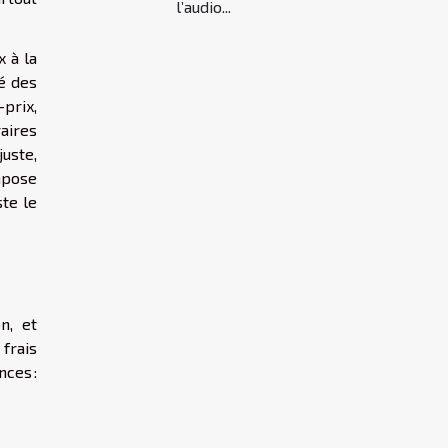
l’audio...
 à la
sé des
-prix,
raires
uste,
impose
ste le
n, et
frais
ces :