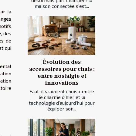
désormais pari financier : la
maison connectée s’est...
ar la
anges
otifs
e, des
es de
et qui
Évolution des
mental
accessoires pour chats :
tation
entre nostalgie et
sation
innovations
toire
Faut-il vraiment choisir entre
le charme d’hier et la
technologie d’aujourd’hui pour
équiper son...