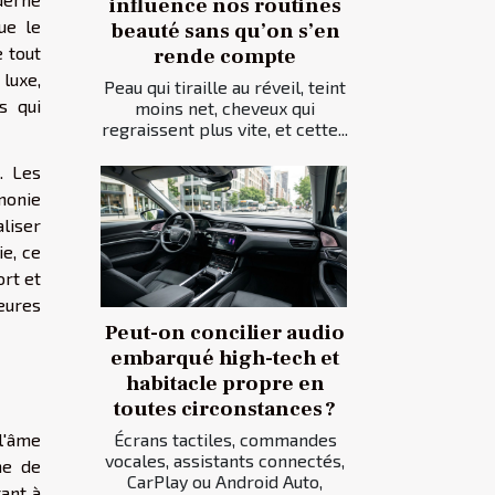
influence nos routines
ue le
beauté sans qu’on s’en
e tout
rende compte
luxe,
Peau qui tiraille au réveil, teint
s qui
moins net, cheveux qui
regraissent plus vite, et cette...
. Les
monie
aliser
ie, ce
ort et
eures
Peut-on concilier audio
embarqué high-tech et
habitacle propre en
toutes circonstances ?
 l'âme
Écrans tactiles, commandes
vocales, assistants connectés,
ne de
CarPlay ou Android Auto,
tant à