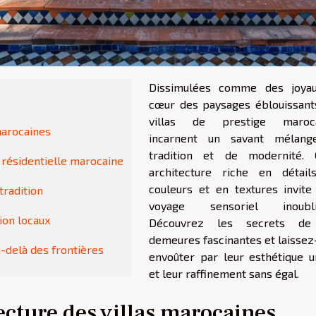
Dissimulées comme des joya
cœur des paysages éblouissants
villas de prestige maroca
 marocaines
incarnent un savant mélan
tradition et de modernité. 
e résidentielle marocaine
architecture riche en détail
couleurs et en textures invite
tradition
voyage sensoriel inoublia
ion locaux
Découvrez les secrets de
demeures fascinantes et laissez
u-delà des frontières
envoûter par leur esthétique u
et leur raffinement sans égal.
tecture des villas marocaines