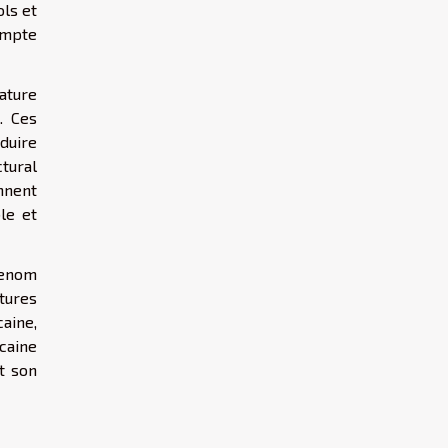
ols et
compte
ature
. Ces
oduire
ctural
nnent
le et
renom
tures
caine,
caine
t son