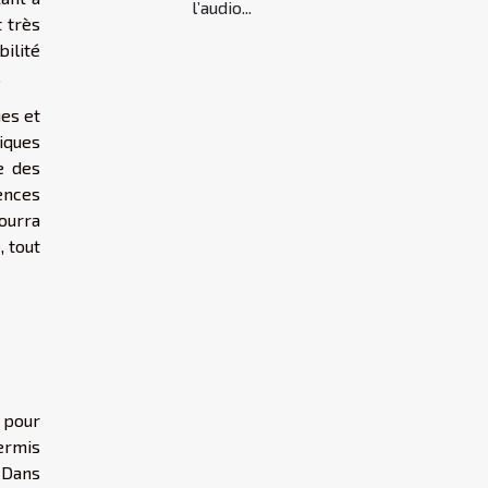
l’audio...
 très
bilité
.
ues et
iques
ée des
ences
ourra
, tout
 pour
ermis
. Dans