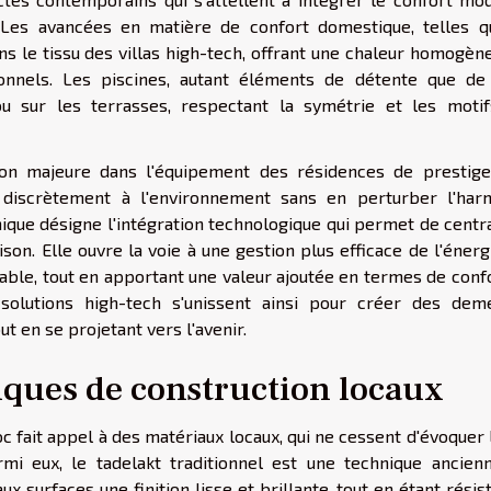
Les avancées en matière de confort domestique, telles q
ns le tissu des villas high-tech, offrant une chaleur homogèn
ionnels. Les piscines, autant éléments de détente que de 
u sur les terrasses, respectant la symétrie et les motif
on majeure dans l'équipement des résidences de prestige
 discrètement à l'environnement sans en perturber l'har
nique désigne l'intégration technologique qui permet de centr
on. Elle ouvre la voie à une gestion plus efficace de l'énerg
rable, tout en apportant une valeur ajoutée en termes de conf
solutions high-tech s'unissent ainsi pour créer des dem
t en se projetant vers l'avenir.
iques de construction locaux
c fait appel à des matériaux locaux, qui ne cessent d'évoquer
armi eux, le tadelakt traditionnel est une technique ancien
x surfaces une finition lisse et brillante, tout en étant résis