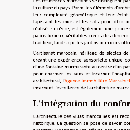
Les résidences marocaines se distinguent par 
la culture du pays. Parmi les éléments d'archi
leur complexité géométrique et leur éclat
tapissent les murs et les sols pour offrir u
réalisé en cèdre, est également une prouess
patios luxueux, véritables cœurs des demeures 
fraîcheur, tandis que les jardins intérieurs off
L'artisanat marocain, héritage de siècles de 
créant une expérience sensorielle unique pou
d'une fontaine murmurante au centre d'un pat
pour charmer les sens et incarner l'hospita
architectural, l'
Agence immobilière Marrakec
incarnent l'excellence de l'architecture maroc
L'intégration du confor
L'architecture des villas marocaines est rec
historique. La question se pose de savoir c
ancestral. Observons les efforts des archite