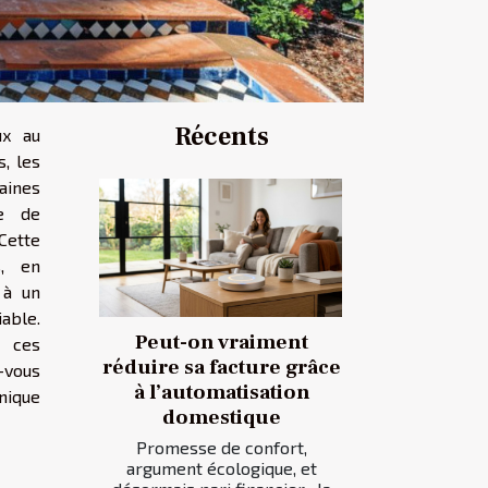
Récents
ux au
, les
ines
ge de
Cette
s, en
 à un
ble.
Peut-on vraiment
 ces
réduire sa facture grâce
-vous
à l’automatisation
nique
domestique
Promesse de confort,
argument écologique, et