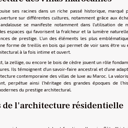
 puise ses racines dans un riche passé historique, marqué p
ouverture sur différentes cultures, notamment grâce aux éch
e andalouse se manifeste notamment dans l'utilisation de m
s espaces qui favorisent la fraîcheur et la lumière naturell
dences de prestige. L'un des éléments les plus emblématiqu
ne forme de treillis en bois qui permet de voir sans être vu 
tectural à la fois intime et ouvert.
kt, la zellige, ou encore le bois de cèdre jouent un rôle fonda
ures. Ils témoignent d'un savoir-faire ancestral et d'une adap
chitecture contemporaine des villas de luxe au Maroc. La valori
nt, perpétue ainsi l'héritage des grandes époques de l'his
odernes du prestige architectural.
 de l'architecture résidentielle