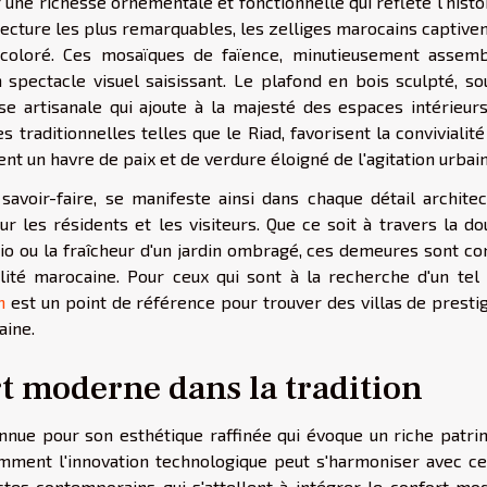
une richesse ornementale et fonctionnelle qui reflète l'histo
tecture les plus remarquables, les zelliges marocains captive
 coloré. Ces mosaïques de faïence, minutieusement assemb
n spectacle visuel saisissant. Le plafond en bois sculpté, so
e artisanale qui ajoute à la majesté des espaces intérieurs
traditionnelles telles que le Riad, favorisent la convivialité
rent un havre de paix et de verdure éloigné de l'agitation urbai
savoir-faire, se manifeste ainsi dans chaque détail architec
r les résidents et les visiteurs. Que ce soit à travers la do
io ou la fraîcheur d'un jardin ombragé, ces demeures sont co
lité marocaine. Pour ceux qui sont à la recherche d'un tel 
h
est un point de référence pour trouver des villas de presti
aine.
t moderne dans la tradition
onnue pour son esthétique raffinée qui évoque un riche patri
omment l'innovation technologique peut s'harmoniser avec ce
ctes contemporains qui s'attellent à intégrer le confort mo