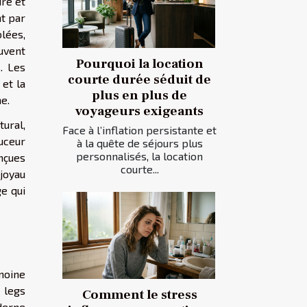
ire et
nt par
lées,
uvent
Pourquoi la location
. Les
courte durée séduit de
 et la
plus en plus de
ne.
voyageurs exigeants
tural,
Face à l’inflation persistante et
uceur
à la quête de séjours plus
personnalisés, la location
nçues
courte...
joyau
ge qui
moine
 legs
Comment le stress
derne