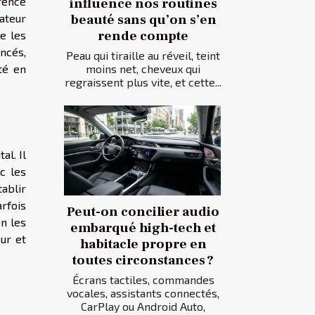
rence
influence nos routines
ateur
beauté sans qu’on s’en
rende compte
le les
oncés,
Peau qui tiraille au réveil, teint
té en
moins net, cheveux qui
regraissent plus vite, et cette...
al. Il
c les
tablir
rfois
Peut-on concilier audio
on les
embarqué high-tech et
eur et
habitacle propre en
toutes circonstances ?
Écrans tactiles, commandes
vocales, assistants connectés,
CarPlay ou Android Auto,