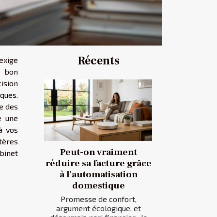
Récents
exige
e bon
ision
ques.
he des
e une
à vos
itères
Peut-on vraiment
binet
réduire sa facture grâce
à l’automatisation
domestique
Promesse de confort,
argument écologique, et