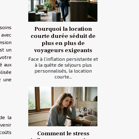
soins
Pourquoi la location
 avec
courte durée séduit de
nsion
plus en plus de
est un
voyageurs exigeants
votre
Face à l’inflation persistante et
é aux
à la quête de séjours plus
personnalisés, la location
alisée
courte...
z une
de la
venir
coûts
Comment le stress