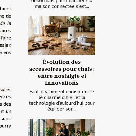
désormais pari financier : la
maison connectée s’est...
abinet
ne de
 de la
faires
faire
sier,
à vos
Évolution des
accessoires pour chats :
entre nostalgie et
innovations
ssurer
Faut-il vraiment choisir entre
rences
le charme d’hier et la
technologie d’aujourd’hui pour
ns des
équiper son...
nt un
sujet
ourra