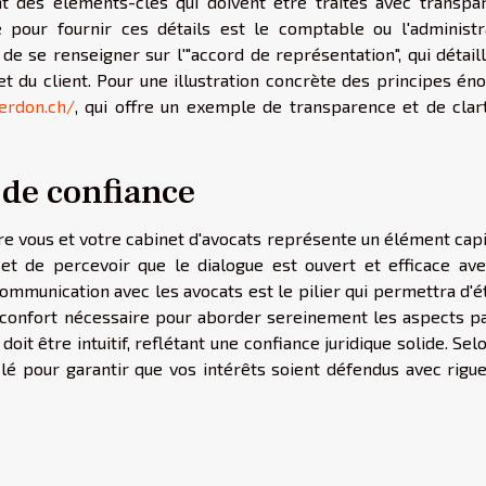
ont des éléments-clés qui doivent être traités avec transpa
é pour fournir ces détails est le comptable ou l'administr
x de se renseigner sur l'"accord de représentation", qui détail
t et du client. Pour une illustration concrète des principes én
erdon.ch/
, qui offre un exemple de transparence et de clar
n de confiance
e vous et votre cabinet d'avocats représente un élément capit
et de percevoir que le dialogue est ouvert et efficace ave
ommunication avec les avocats est le pilier qui permettra d'é
 confort nécessaire pour aborder sereinement les aspects pa
oit être intuitif, reflétant une confiance juridique solide. Sel
 clé pour garantir que vos intérêts soient défendus avec rigu