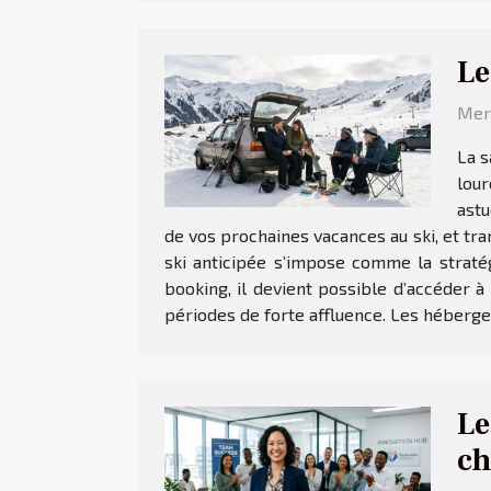
Le
Merc
La s
lour
astu
de vos prochaines vacances au ski, et 
ski anticipée s’impose comme la stratég
booking, il devient possible d’accéder à
périodes de forte affluence. Les héberge
Le
ch