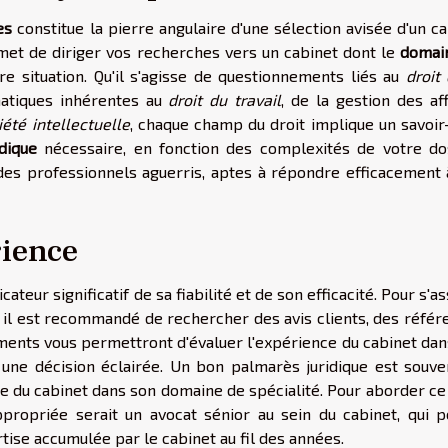
es
constitue la pierre angulaire d'une sélection avisée d'un c
et de diriger vos recherches vers un cabinet dont le
domai
e situation. Qu'il s'agisse de questionnements liés au
droit
matiques inhérentes au
droit du travail
, de la gestion des af
iété intellectuelle
, chaque champ du droit implique un savoir-
dique
nécessaire, en fonction des complexités de votre dos
des professionnels aguerris, aptes à répondre efficacement 
rience
cateur significatif de sa fiabilité et de son efficacité. Pour s'a
, il est recommandé de rechercher des avis clients, des réfé
léments vous permettront d'évaluer l'expérience du cabinet da
 une décision éclairée. Un bon palmarès juridique est souve
e du cabinet dans son domaine de spécialité. Pour aborder ce 
propriée serait un avocat sénior au sein du cabinet, qui p
ertise accumulée par le cabinet au fil des années.