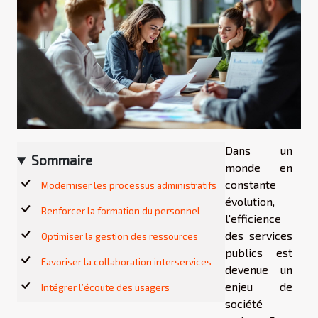
Dans un
Sommaire
monde en
constante
Moderniser les processus administratifs
évolution,
Renforcer la formation du personnel
l'efficience
des services
Optimiser la gestion des ressources
publics est
Favoriser la collaboration interservices
devenue un
enjeu de
Intégrer l’écoute des usagers
société