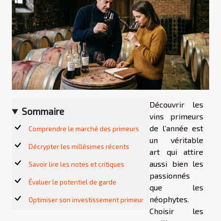
Découvrir les
Sommaire
vins primeurs
de l’année est
Comprendre le marché des primeurs
un véritable
Décrypter les millésimes récents
art qui attire
aussi bien les
Savoir lire les notes et critiques
passionnés
Évaluer le potentiel de garde
que les
néophytes.
Optimiser son investissement primeur
Choisir les