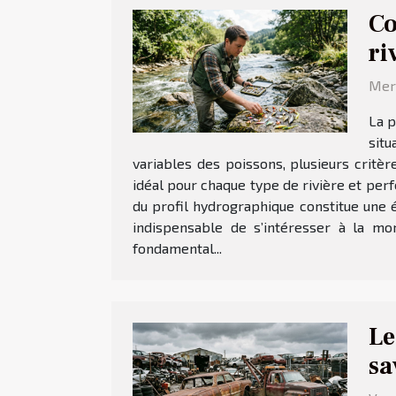
Co
ri
Merc
La p
situ
variables des poissons, plusieurs crit
idéal pour chaque type de rivière et per
du profil hydrographique constitue une é
indispensable de s’intéresser à la mor
fondamental...
Le
sa