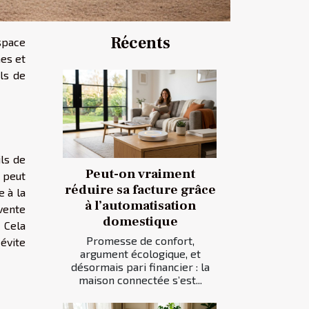
Récents
space
mes et
ils de
ils de
Peut-on vraiment
 peut
réduire sa facture grâce
e à la
à l’automatisation
vente
domestique
. Cela
Promesse de confort,
 évite
argument écologique, et
désormais pari financier : la
maison connectée s’est...