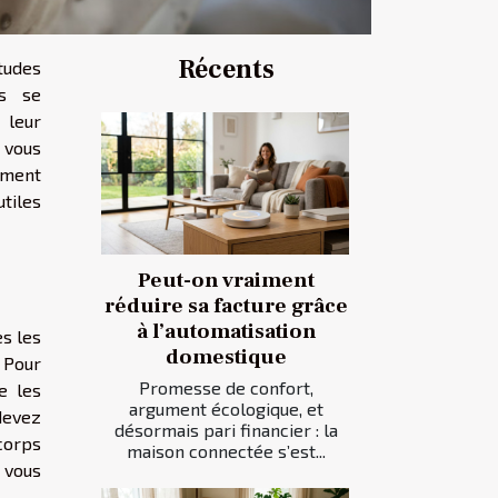
Récents
tudes
es se
 leur
 vous
ement
tiles
Peut-on vraiment
réduire sa facture grâce
à l’automatisation
es les
domestique
 Pour
Promesse de confort,
e les
argument écologique, et
 devez
désormais pari financier : la
corps
maison connectée s’est...
 vous