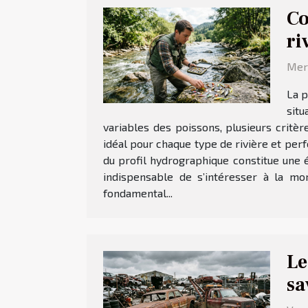
Co
ri
Merc
La p
situ
variables des poissons, plusieurs crit
idéal pour chaque type de rivière et per
du profil hydrographique constitue une é
indispensable de s’intéresser à la mor
fondamental...
Le
sa