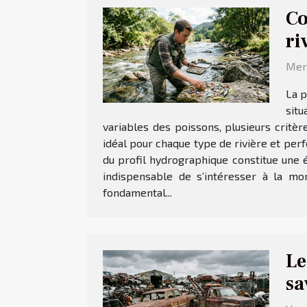
Co
ri
Merc
La p
situ
variables des poissons, plusieurs crit
idéal pour chaque type de rivière et per
du profil hydrographique constitue une é
indispensable de s’intéresser à la mor
fondamental...
Le
sa