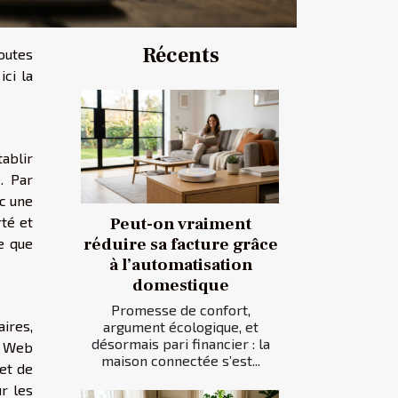
Récents
outes
ici la
ablir
. Par
nc une
Peut-on vraiment
rté et
réduire sa facture grâce
e que
à l’automatisation
domestique
Promesse de confort,
aires,
argument écologique, et
désormais pari financier : la
e Web
maison connectée s’est...
et de
r les