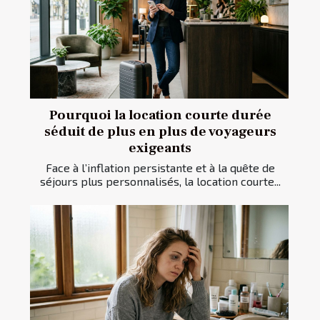
Pourquoi la location courte durée
séduit de plus en plus de voyageurs
exigeants
Face à l’inflation persistante et à la quête de
séjours plus personnalisés, la location courte...