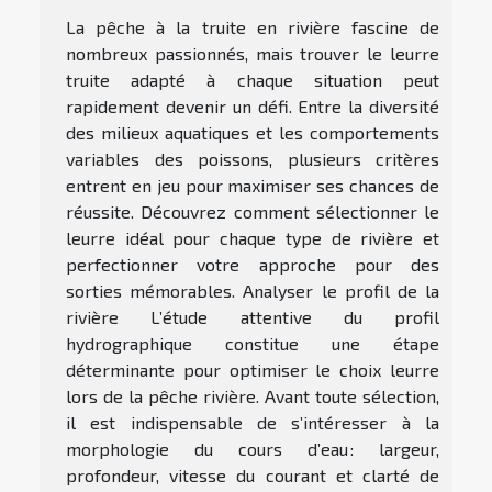
La pêche à la truite en rivière fascine de
nombreux passionnés, mais trouver le leurre
truite adapté à chaque situation peut
rapidement devenir un défi. Entre la diversité
des milieux aquatiques et les comportements
variables des poissons, plusieurs critères
entrent en jeu pour maximiser ses chances de
réussite. Découvrez comment sélectionner le
leurre idéal pour chaque type de rivière et
perfectionner votre approche pour des
sorties mémorables. Analyser le profil de la
rivière L’étude attentive du profil
hydrographique constitue une étape
déterminante pour optimiser le choix leurre
lors de la pêche rivière. Avant toute sélection,
il est indispensable de s’intéresser à la
morphologie du cours d’eau : largeur,
profondeur, vitesse du courant et clarté de