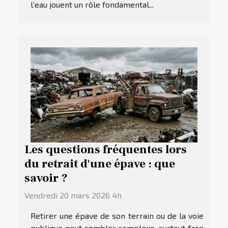
l’eau jouent un rôle fondamental...
Les questions fréquentes lors
du retrait d'une épave : que
savoir ?
Vendredi 20 mars 2026 4h
Retirer une épave de son terrain ou de la voie
publique peut sembler complexe, surtout face