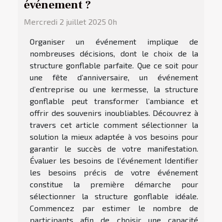
événement ?
Mercredi 2 juillet 2025 0h
Organiser un événement implique de
nombreuses décisions, dont le choix de la
structure gonflable parfaite. Que ce soit pour
une fête d’anniversaire, un événement
d’entreprise ou une kermesse, la structure
gonflable peut transformer l’ambiance et
offrir des souvenirs inoubliables. Découvrez à
travers cet article comment sélectionner la
solution la mieux adaptée à vos besoins pour
garantir le succès de votre manifestation.
Évaluer les besoins de l’événement Identifier
les besoins précis de votre événement
constitue la première démarche pour
sélectionner la structure gonflable idéale.
Commencez par estimer le nombre de
participants afin de choisir une capacité