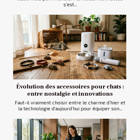
s’est...
Évolution des accessoires pour chats :
entre nostalgie et innovations
Faut-il vraiment choisir entre le charme d’hier et
la technologie d’aujourd’hui pour équiper son...