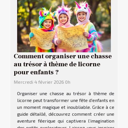
Comment organiser une chasse
au trésor à thème de licorne
pour enfants ?
Mercredi 4 février 2026 0h
Organiser une chasse au trésor à thème de
licorne peut transformer une fête d’enfants en
un moment magique et inoubliable. Grâce à ce
guide détaillé, découvrez comment créer une
aventure féerique qui captivera l’imagination
des petits explorateurs. Laissez-vous inspirer