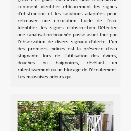
comment identifier efficacement les signes
d’obstruction et les solutions adaptées pour
retrouver une circulation fluide de l’eau.
Identifier les signes d’obstruction Détecter
une canalisation bouchée passe avant tout par
l’observation de divers signaux d’alerte. L’un
des premiers indices est la présence d’eau
stagnante lors de l’utilisation des éviers,
douches ou baignoires, révélant un
ralentissement ou un blocage de l’écoulement.
Les mauvaises odeurs qui...