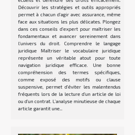
Découvrir les stratégies et outils appropriés
permet à chacun d’agir avec assurance, même
face aux situations les plus délicates. Plongez
dans ces conseils d’expert pour maîtriser les
fondamentaux et avancer sereinement dans
l’univers du droit. Comprendre le langage
juridique Maîtriser le vocabulaire juridique
représente un véritable atout pour toute
navigation juridique efficace. Une bonne
compréhension des termes spécifiques,
comme exposé des motifs ou clause
suspensive, permet d’éviter les malentendus
fréquents lors de la lecture d’un article de loi
ou d’un contrat. L’analyse minutieuse de chaque
article garantit une...