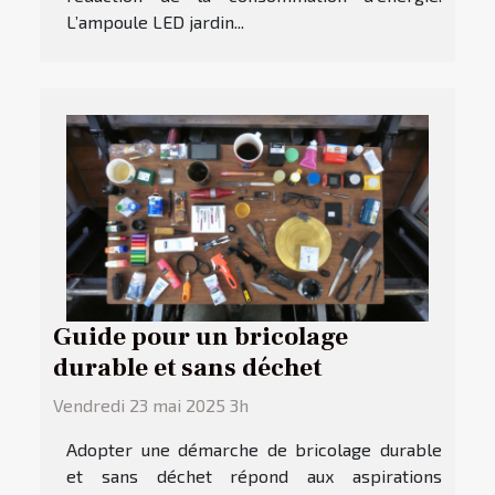
L’ampoule LED jardin...
Guide pour un bricolage
durable et sans déchet
Vendredi 23 mai 2025 3h
Adopter une démarche de bricolage durable
et sans déchet répond aux aspirations