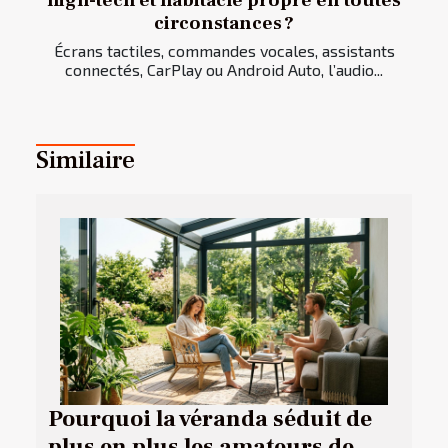
high-tech et habitacle propre en toutes
circonstances ?
Écrans tactiles, commandes vocales, assistants
connectés, CarPlay ou Android Auto, l’audio...
Similaire
Pourquoi la véranda séduit de
plus en plus les amateurs de