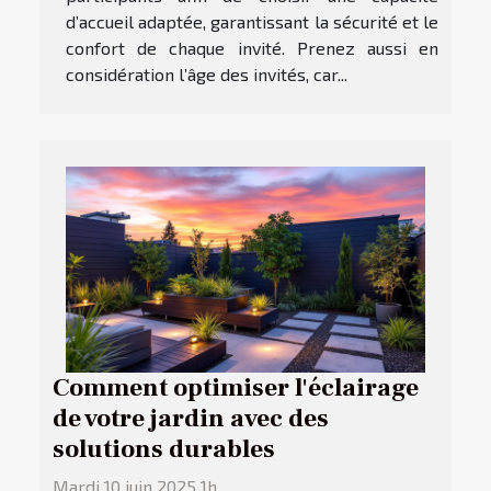
d’accueil adaptée, garantissant la sécurité et le
confort de chaque invité. Prenez aussi en
considération l’âge des invités, car...
Comment optimiser l'éclairage
de votre jardin avec des
solutions durables
Mardi 10 juin 2025 1h