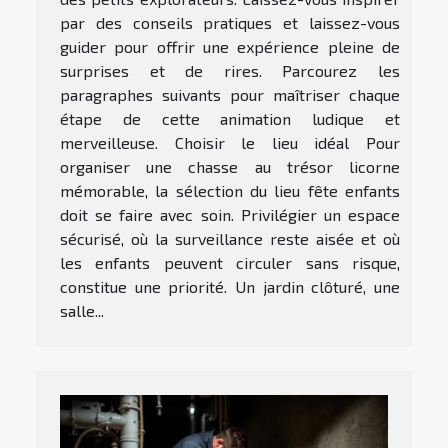
par des conseils pratiques et laissez-vous
guider pour offrir une expérience pleine de
surprises et de rires. Parcourez les
paragraphes suivants pour maîtriser chaque
étape de cette animation ludique et
merveilleuse. Choisir le lieu idéal Pour
organiser une chasse au trésor licorne
mémorable, la sélection du lieu fête enfants
doit se faire avec soin. Privilégier un espace
sécurisé, où la surveillance reste aisée et où
les enfants peuvent circuler sans risque,
constitue une priorité. Un jardin clôturé, une
salle...