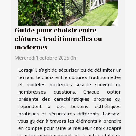
Guide pour choisir entre
clôtures traditionnelles ou
modernes
Mercredi 1 octobre 2025 0h
Lorsqu’il s’agit de sécuriser ou de délimiter un
terrain, le choix entre clôtures traditionnelles
et modèles modernes suscite souvent de
nombreuses questions. Chaque option
présente des caractéristiques propres qui
répondent à des besoins esthétiques,
pratiques et sécuritaires différents. Laissez-
vous guider à travers les éléments à prendre
en compte pour faire le meilleur choix adapté
à votre environnement et à votre style de