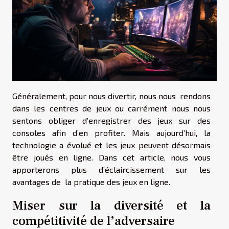
Généralement, pour nous divertir, nous nous rendons
dans les centres de jeux ou carrément nous nous
sentons obliger d’enregistrer des jeux sur des
consoles afin d’en profiter. Mais aujourd’hui, la
technologie a évolué et les jeux peuvent désormais
être joués en ligne. Dans cet article, nous vous
apporterons plus d’éclaircissement sur les
avantages de la pratique des jeux en ligne.
Miser sur la diversité et la
compétitivité de l’adversaire