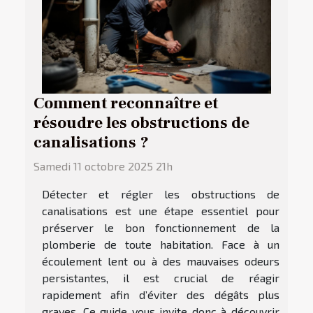
Comment reconnaître et
résoudre les obstructions de
canalisations ?
Samedi 11 octobre 2025 21h
Détecter et régler les obstructions de
canalisations est une étape essentiel pour
préserver le bon fonctionnement de la
plomberie de toute habitation. Face à un
écoulement lent ou à des mauvaises odeurs
persistantes, il est crucial de réagir
rapidement afin d’éviter des dégâts plus
graves. Ce guide vous invite donc à découvrir