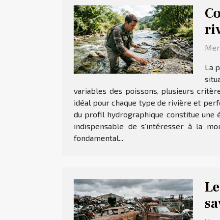
Co
ri
Merc
La p
situ
variables des poissons, plusieurs crit
idéal pour chaque type de rivière et per
du profil hydrographique constitue une é
indispensable de s’intéresser à la mor
fondamental...
Le
sa