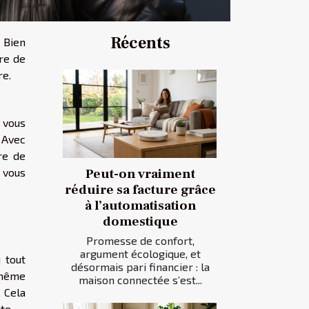
Récents
 Bien
fre de
re.
z vous
. Avec
re de
Peut-on vraiment
 vous
réduire sa facture grâce
à l’automatisation
domestique
Promesse de confort,
argument écologique, et
 tout
désormais pari financier : la
-même
maison connectée s’est...
 Cela
te.