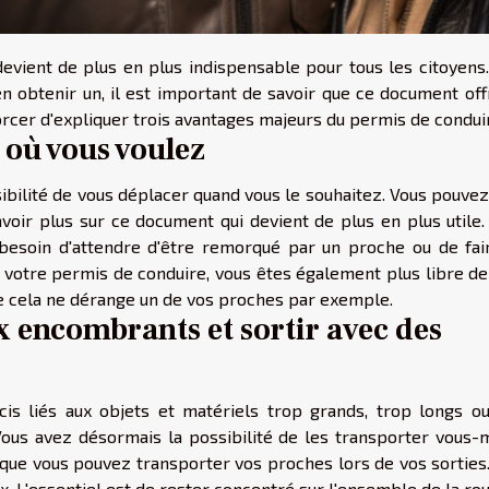
vient de plus en plus indispensable pour tous les citoyens.
'en obtenir un, il est important de savoir que ce document of
orcer d'expliquer trois avantages majeurs du permis de condui
 où vous voulez
ibilité de vous déplacer quand vous le souhaitez. Vous pouve
avoir plus sur ce document qui devient de plus en plus utile
 besoin d'attendre d'être remorqué par un proche ou de fai
c votre permis de conduire, vous êtes également plus libre de
ue cela ne dérange un de vos proches par exemple.
 encombrants et sortir avec des
cis liés aux objets et matériels trop grands, trop longs ou
 Vous avez désormais la possibilité de les transporter vous
 que vous pouvez transporter vos proches lors de vos sorties.
 L'essentiel est de rester concentré sur l'ensemble de la rou