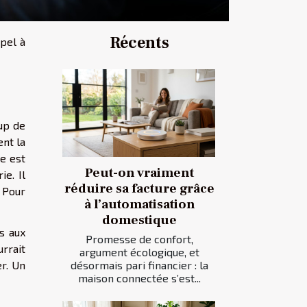
Récents
pel à
up de
ent la
e est
Peut-on vraiment
e. Il
réduire sa facture grâce
 Pour
à l’automatisation
domestique
s aux
Promesse de confort,
rrait
argument écologique, et
désormais pari financier : la
r. Un
maison connectée s’est...