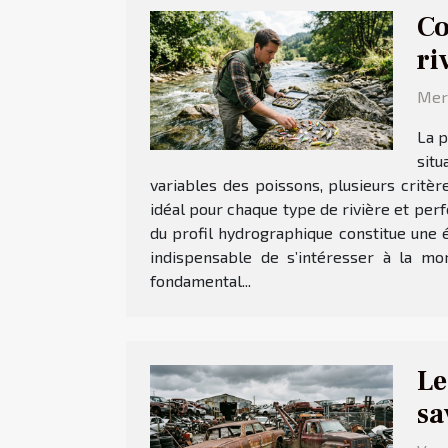
Co
ri
Merc
La p
situ
variables des poissons, plusieurs crit
idéal pour chaque type de rivière et per
du profil hydrographique constitue une é
indispensable de s’intéresser à la mor
fondamental...
Le
sa